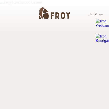
de
it
en