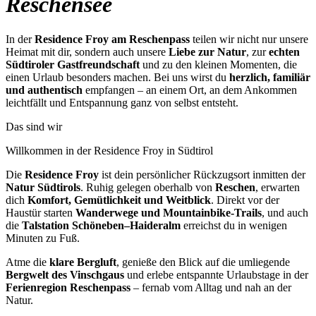
Reschensee
In der
Residence Froy am Reschenpass
teilen wir nicht nur unsere
Heimat mit dir, sondern auch unsere
Liebe zur Natur
, zur
echten
Südtiroler Gastfreundschaft
und zu den kleinen Momenten, die
einen Urlaub besonders machen. Bei uns wirst du
herzlich, familiär
und authentisch
empfangen – an einem Ort, an dem Ankommen
leichtfällt und Entspannung ganz von selbst entsteht.
Das sind wir
Willkommen in der Residence Froy in Südtirol
Die
Residence Froy
ist dein persönlicher Rückzugsort inmitten der
Natur Südtirols
. Ruhig gelegen oberhalb von
Reschen
, erwarten
dich
Komfort, Gemütlichkeit und Weitblick
. Direkt vor der
Haustür starten
Wanderwege und Mountainbike-Trails
, und auch
die
Talstation Schöneben–Haideralm
erreichst du in wenigen
Minuten zu Fuß.
Atme die
klare Bergluft
, genieße den Blick auf die umliegende
Bergwelt des Vinschgaus
und erlebe entspannte Urlaubstage in der
Ferienregion Reschenpass
– fernab vom Alltag und nah an der
Natur.