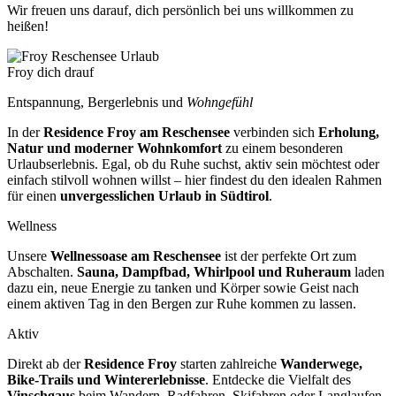
Wir freuen uns darauf, dich persönlich bei uns willkommen zu
heißen!
Froy dich drauf
Entspannung, Bergerlebnis und
Wohngefühl
In der
Residence Froy am Reschensee
verbinden sich
Erholung,
Natur und moderner Wohnkomfort
zu einem besonderen
Urlaubserlebnis. Egal, ob du Ruhe suchst, aktiv sein möchtest oder
einfach stilvoll wohnen willst – hier findest du den idealen Rahmen
für einen
unvergesslichen Urlaub in Südtirol
.
Wellness
Unsere
Wellnessoase am Reschensee
ist der perfekte Ort zum
Abschalten.
Sauna, Dampfbad, Whirlpool und Ruheraum
laden
dazu ein, neue Energie zu tanken und Körper sowie Geist nach
einem aktiven Tag in den Bergen zur Ruhe kommen zu lassen.
Aktiv
Direkt ab der
Residence Froy
starten zahlreiche
Wanderwege,
Bike-Trails und Wintererlebnisse
. Entdecke die Vielfalt des
Vinschgaus
beim Wandern, Radfahren, Skifahren oder Langlaufen