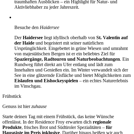
traumhaften Ausblicken – ein Highlight für Natur- und
Aktivliebhaber zu jeder Jahreszeit.
Besuche den
Haidersee
Der
Haidersee
liegt idyllisch oberhalb von
St. Valentin auf
der Haide
und begeistert mit seiner natürlichen
Ursprünglichkeit. Eingebettet in grüne Wiesen und umrahmt
von majestätischen Bergen ist er ein beliebtes Ziel für
Spaziergänge, Radtouren und Naturbeobachtungen
. Ein
Rundweg führt direkt am Ufer entlang und lädt zum
Innehalten und Genießen ein. Im Winter verwandelt sich der
See in eine glitzernde Eisfläche und bietet Möglichkeiten zum
Eislaufen und Eishockeyspielen
– ein echtes Naturerlebnis
im Vinschgau.
Frühstück
Genuss ist hier
zuhause
Starte deinen Tag mit einem Frühstück, das keine Wünsche
offenlässt. In der Residence Froy erwarten dich
regionale
Produkte
, frisches Brot und Südtiroler Spezialitäten –
für
Hausgäste im Preis inklusive
. Darüber hinaus heißen wir auch