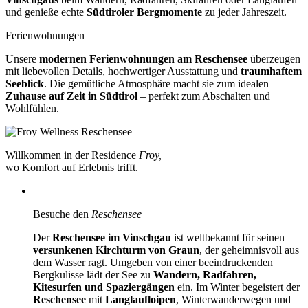
und genieße echte
Südtiroler Bergmomente
zu jeder Jahreszeit.
Ferienwohnungen
Unsere
modernen Ferienwohnungen am Reschensee
überzeugen
mit liebevollen Details, hochwertiger Ausstattung und
traumhaftem
Seeblick
. Die gemütliche Atmosphäre macht sie zum idealen
Zuhause auf Zeit in Südtirol
– perfekt zum Abschalten und
Wohlfühlen.
Willkommen in der Residence
Froy,
wo Komfort auf Erlebnis trifft.
Besuche den
Reschensee
Der
Reschensee im Vinschgau
ist weltbekannt für seinen
versunkenen Kirchturm von Graun
, der geheimnisvoll aus
dem Wasser ragt. Umgeben von einer beeindruckenden
Bergkulisse lädt der See zu
Wandern, Radfahren,
Kitesurfen und Spaziergängen
ein. Im Winter begeistert der
Reschensee
mit
Langlaufloipen
, Winterwanderwegen und